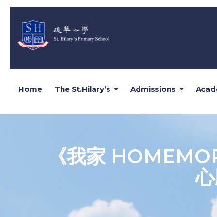
Home
The St.Hilary’s
Admissions
Acad
《我家 HOMEMO
心