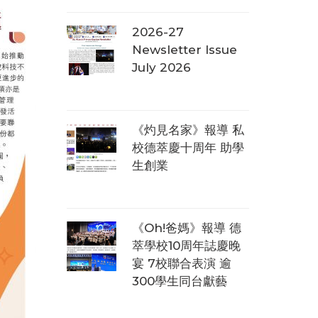
2026-27
Newsletter Issue
July 2026
《灼見名家》報導 私
校德萃慶十周年 助學
生創業
《Oh!爸媽》報導 德
萃學校10周年誌慶晚
宴 7校聯合表演 逾
300學生同台獻藝