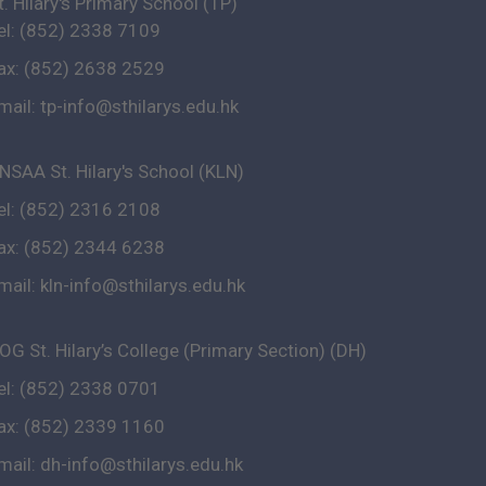
t. Hilary's Primary School (TP)
el: (852) 2338 7109
ax: (852) 2638 2529
mail:
tp-info@sthilarys.edu.hk
NSAA St. Hilary's School (KLN)
el: (852) 2316 2108
ax: (852) 2344 6238
mail:
kln-info@sthilarys.edu.hk
OG St. Hilary’s College (Primary Section) (DH)
el: (852) 2338 0701
ax: (852) 2339 1160
mail:
dh-info@sthilarys.edu.hk