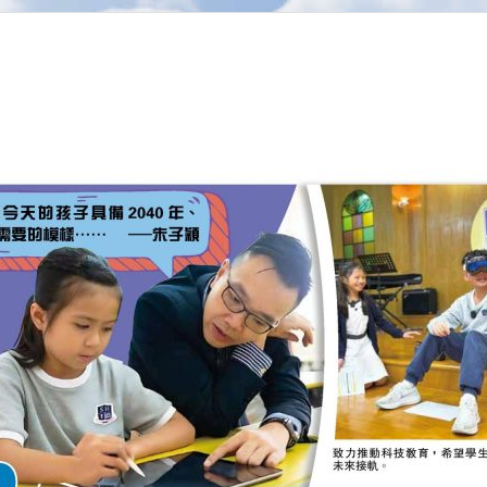
窮千里目 AI更上一層樓 校長爸爸心願學子叻to the Future