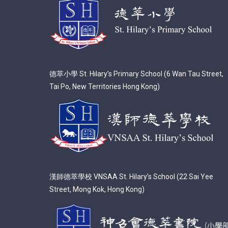
德萃小學 St. Hilary’s Primary School (6 Wan Tau Street,
Tai Po, New Territories Hong Kong)
漢師德萃學校 VNSAA St. Hilary’s School (22 Sai Yee
Street, Mong Kok, Hong Kong)