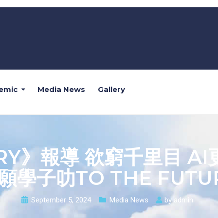
emic
Media News
Gallery
RY》報導 欲窮千里目 A
願學子叻TO THE FUTU
September 5, 2024
Media News
by
admin