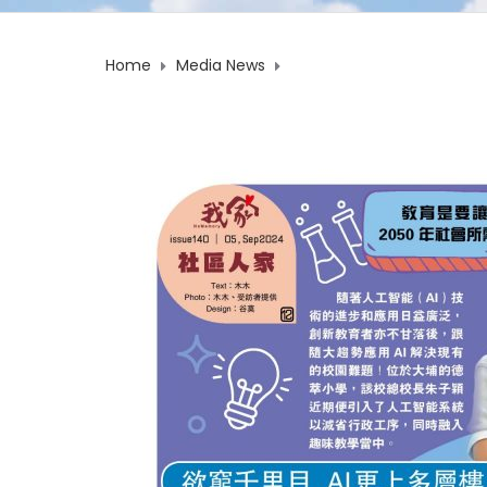
Home
Media News
《我家 Homemory》報導 欲