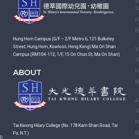
S
T
F
E
Hung Hom Campus (G/F – 2/F Metro 6, 121 Bulkeley
Street, Hung Hom, Kowloon, Hong Kong) Ma On Shan
V
Campus (RM104-112, 1/F, 15 On Chun St, Ma On Shan)
T
F
ABOUT
E
A
T
F
Tai Kwong Hilary College (No. 178 Kam Shan Road, Tai
E
Po, N.T.)