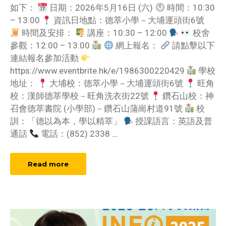
如下：
日期：2026年5月16日 (六)
時間：10:30
– 13:00
資訊日地點：德萃小學－大埔運頭街6號
時間及安排：
講座：10:30 – 12:00
校舍
參觀：12:00 – 13:00
網上報名：
請點擊以下
連結報名參加活動
https://www.eventbrite.hk/e/1986300220429
學校
地址：
大埔校：德萃小學－大埔運頭街6號
旺角
校：漢師德萃學校－旺角洗衣街22號
鑽石山校：神
召會德萃書院 (小學部)－鑽石山蒲崗村道91號
校
訓：「德以為本，學以精萃」
授課語言：英語及普
通話
電話：(852) 2338
…
Read more