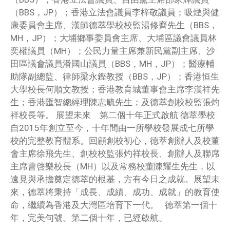
（BBS，JP）；香港立法會議員李梓敬議員；吸煙與健
康委員會主席、漢師德萃學校校監湯修齊先生（BBS，
MH，JP）；大埔鄉事委員會主席、大埔區議會議員林
奕權議員（MH）；公民力量主席兼新民黨副主席、沙
田區議會議員潘國山議員（BBS，MH，JP）；醫療輔
助隊副總監、律師梁永鏗教授（BBS，JP）；香港恒生
大學校長何順文教授；香港教育城董事會主席李漢祥先
生；香港匯智總經理陳志毓先生；及德萃創校校監張灼
祥校長等。 展望未來 第二個十年正式啟航 德萃學校
自2015年創立至今，十年間由一所學校發展成七所學
校的完整教育體系。回顧創校初心，德萃創辦人及校董
會主席徐飛先生、創校校監張灼祥校長、創辦人及聯席
主席曹啓樂校長（MH）以及常務校董陳耀生先生，以
遠見與承擔奠定德萃的根基，方有今日之成就。展望未
來，德萃將秉持「成長、成績、成功、成就」的教育使
命，繼續為香港及大灣區培育下一代。 德萃第一個十
年，完美句號。第二個十年，已經啟航。