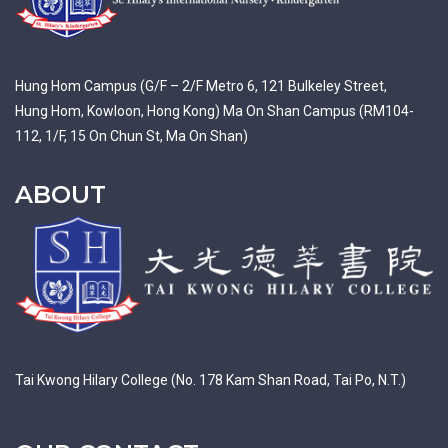
Hung Hom Campus (G/F – 2/F Metro 6, 121 Bulkeley Street,
Hung Hom, Kowloon, Hong Kong) Ma On Shan Campus (RM104-
112, 1/F, 15 On Chun St, Ma On Shan)
ABOUT
Tai Kwong Hilary College (No. 178 Kam Shan Road, Tai Po, N.T.)