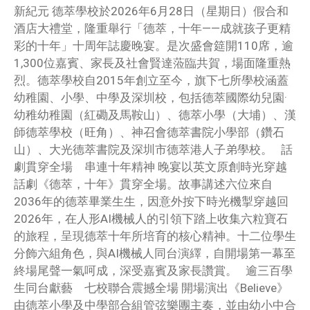
新紀元 德萃學校於2026年6月28日（星期日）假合和
酒店大禮堂，隆重舉行「德萃，十年——成就孩子更精
彩的十年」十周年誌慶晚宴。是次盛會筵開110席，逾
1,300位嘉賓、家長及社會賢達蒞臨共賀，場面隆重熱
烈。德萃學校自2015年創立至今，旗下七所學校涵蓋
幼稚園、小學、中學及深圳校，包括德萃國際幼兒園·
幼稚幼稚園（紅磡及馬鞍山）、德萃小學（大埔）、漢
師德萃學校（旺角）、神召會德萃書院小學部（鑽石
山）、大光德萃書院及深圳市德萃港人子弟學校。 話
劇貫穿全場 串連十年精神 晚宴以英文原創時光穿越
話劇《德萃，十年》貫穿全場。故事講述六位來自
2036年的德萃畢業生生，因意外按下時光機掣穿越回
2026年，在人形AI機械人的引領下踏上收集六粒寶石
的旅程，呈現德萃十年所培育的核心精神。十二位學生
分飾六組角色，與AI機械人同台演繹，自開場第一幕至
終場尾聲一氣呵成，深受嘉賓及家長讚賞。 逾三百學
生同台獻藝 七校聯合震撼全場 開場演出《Believe》
由德萃小學及中學部合組管弦樂團主奏，並由幼小中合