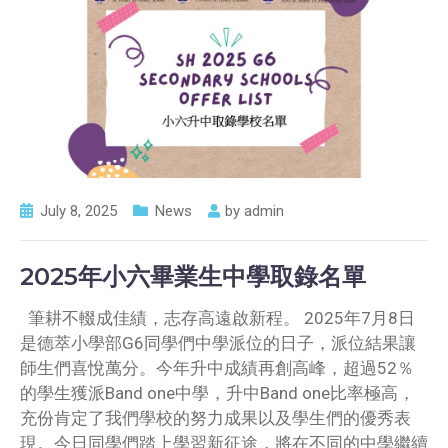
July 8, 2025
News
by
admin
2025年小六畢業生中學取錄名單
筆耕不輟成佳績，志存高遠啟新程。 2025年7月8日
是德萃小學部G6同學們中學派位的日子，派位結果讓
師生們喜悅萬分。今年升中成績再創高峰，超過52％
的學生獲派Band one中學，升中Band one比率極高，
充份肯定了我們學校的努力成果以及學生們的優秀表
現。今日同學們踏上學習新征途，將在不同的中學繼續