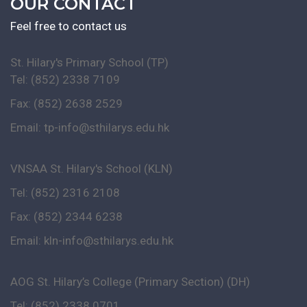
OUR CONTACT
Feel free to contact us
St. Hilary's Primary School (TP)
Tel: (852) 2338 7109
Fax: (852) 2638 2529
Email:
tp-info@sthilarys.edu.hk
VNSAA St. Hilary's School (KLN)
Tel: (852) 2316 2108
Fax: (852) 2344 6238
Email:
kln-info@sthilarys.edu.hk
AOG St. Hilary’s College (Primary Section) (DH)
Tel: (852) 2338 0701