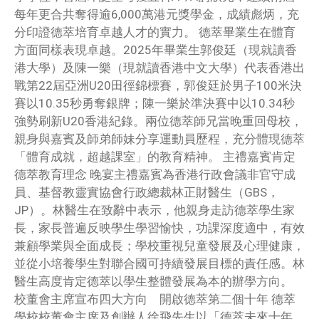
每年更合共奪得逾6,000萬港元獎學金，成績彪炳，充
分印證德萃培育卓越人才的實力。 德萃畢業生在體育
方面同樣表現卓越。2025年畢業生郭俊廷（現就讀香
港大學）及陳一樂（現就讀香港中文大學）代表香港出
戰第22屆亞洲U20田徑錦標賽，郭俊廷於男子100米決
賽以10.35秒勇奪銀牌；陳一樂於準決賽中以10.34秒
強勢刷新U20香港紀錄。兩位德萃師兄當晚重回母校，
親身與嘉賓及師弟師妹分享運動員歷程，充分體現德萃
「體育成就，超越課室」的教育精神。 主禮嘉賓肯定
德萃教育理念 晚宴主禮嘉賓為香港行政會議非官守成
員、基督教靈實協會行政總裁林正財醫生（GBS，
JP）。林醫生在致辭中表示，他親身走訪德萃學生家
長，家長普遍反映學生學習愉快，功課深度適中，有效
兼顧學業與全面成長；學校重視兒童發展及心理健康，
並從小培養學生對聯合國可持續發展目標的責任感。林
醫生高度肯定德萃以學生整體發展為本的辦學方向。
校董會主席宣布四大方向 開啟德萃第二個十年 德萃
學校校董會主席及創辦人徐飛先生以「德萃未來十年，