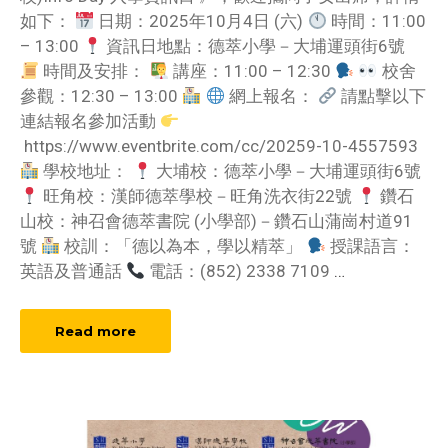
如下：
日期：2025年10月4日 (六)
時間：11:00
– 13:00
資訊日地點：德萃小學－大埔運頭街6號
時間及安排：
講座：11:00 – 12:30
校舍
參觀：12:30 – 13:00
網上報名：
請點擊以下
連結報名參加活動
https://www.eventbrite.com/cc/20259-10-4557593
學校地址：
大埔校：德萃小學－大埔運頭街6號
旺角校：漢師德萃學校－旺角洗衣街22號
鑽石
山校：神召會德萃書院 (小學部)－鑽石山蒲崗村道91
號
校訓：「德以為本，學以精萃」
授課語言：
英語及普通話
電話：(852) 2338 7109
…
Read more