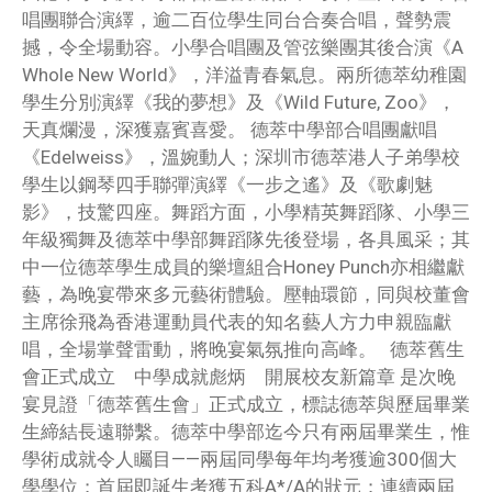
唱團聯合演繹，逾二百位學生同台合奏合唱，聲勢震
撼，令全場動容。小學合唱團及管弦樂團其後合演《A
Whole New World》，洋溢青春氣息。兩所德萃幼稚園
學生分別演繹《我的夢想》及《Wild Future, Zoo》，
天真爛漫，深獲嘉賓喜愛。 德萃中學部合唱團獻唱
《Edelweiss》，溫婉動人；深圳市德萃港人子弟學校
學生以鋼琴四手聯彈演繹《一步之遙》及《歌劇魅
影》，技驚四座。舞蹈方面，小學精英舞蹈隊、小學三
年級獨舞及德萃中學部舞蹈隊先後登場，各具風采；其
中一位德萃學生成員的樂壇組合Honey Punch亦相繼獻
藝，為晚宴帶來多元藝術體驗。壓軸環節，同與校董會
主席徐飛為香港運動員代表的知名藝人方力申親臨獻
唱，全場掌聲雷動，將晚宴氣氛推向高峰。 德萃舊生
會正式成立 中學成就彪炳 開展校友新篇章 是次晚
宴見證「德萃舊生會」正式成立，標誌德萃與歷屆畢業
生締結長遠聯繫。德萃中學部迄今只有兩屆畢業生，惟
學術成就令人矚目——兩屆同學每年均考獲逾300個大
學學位；首屆即誕生考獲五科A*/A的狀元；連續兩屆