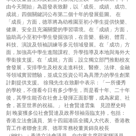
由今天開始」為題發表致辭，以「成長、成績、成功、
成就」四個關鍵詞公布第二個十年的發展藍圖。 在
「成長」方面，德萃將為幼稚園至初小學生提供快樂、
健康、安全且充滿關愛的學習環境。在「成績」方面，
協助高小至初中學生發掘強項，在音樂、藝術、體育、
科技、演說及領袖訓練等多元領域發展。在「成功」方
面，加強高中學生進階課程、升學指導及本地與海外大
學銜接支援。在「成就」方面，設立獨立部門推動校友
會發展，安排學生及校友走進科技、醫療、法律、金融
等領域實習體驗，並成立投資公司為具潛力的學生創業
計劃提供支援。 徐飛先生在致辭中表示：「一所優秀
的學校，不僅看今日有多少學生，而是看十年、二十年
後，其學生能否在社會上發揮正面影響，成為家庭、社
會，甚至世界的祝福。」 社會賢達雲集 見證歷史時
刻 晚宴獲多位社會賢達及政界領袖蒞臨支持，包括：
香港立法會議員、第十四屆港區全國人大代表、香港教
育工作者聯會主席、德萃常務校董黃錦良校長
（BBS）；香港立法會議員、自由黨主席邵家輝議員