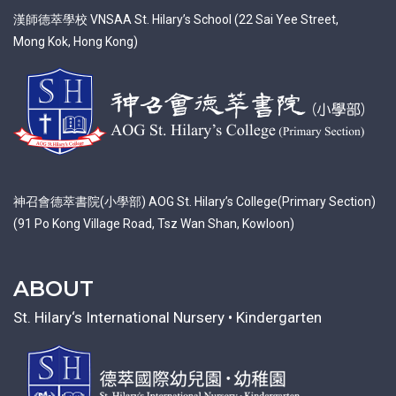
漢師德萃學校 VNSAA St. Hilary’s School (22 Sai Yee Street,
Mong Kok, Hong Kong)
神召會德萃書院(小學部) AOG St. Hilary’s College(Primary Section)
(91 Po Kong Village Road, Tsz Wan Shan, Kowloon)
ABOUT
St. Hilary‘s International Nursery • Kindergarten